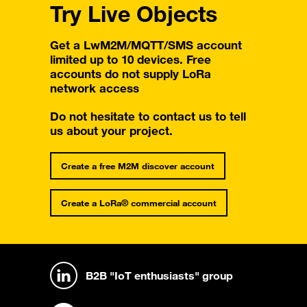
Try Live Objects
Get a LwM2M/MQTT/SMS account
limited up to 10 devices. Free
accounts do not supply LoRa
network access
Do not hesitate to contact us to tell
us about your project.
Create a free M2M discover account
Create a LoRa® commercial account
B2B "IoT enthusiasts" group