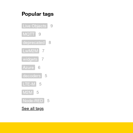
Popular tags
Live Objects
9
MQTT
9
deprecated
8
LwM2M
7
widgets
7
Azure
6
decoders
5
LTE-M
5
M2M
5
Node-RED
5
See all tags