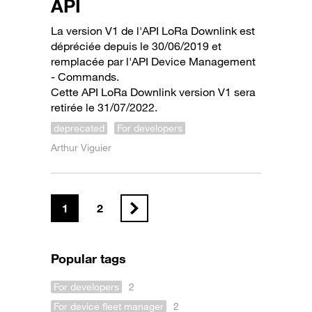
API
La version V1 de l'API LoRa Downlink est
dépréciée depuis le 30/06/2019 et
remplacée par l'API Device Management
- Commands.
Cette API LoRa Downlink version V1 sera
retirée le 31/07/2022.
deprecated
For developers
Arthur Viguier
1
2
Popular tags
For developers
2
For device fleet manager
2