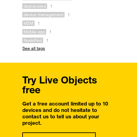
deprecated
1
device management
1
M2M
1
Mobile app
1
NodeRed
1
See all tags
Try Live Objects
free
Get a free account limited up to 10
devices and do not hesitate to
contact us to tell us about your
project.