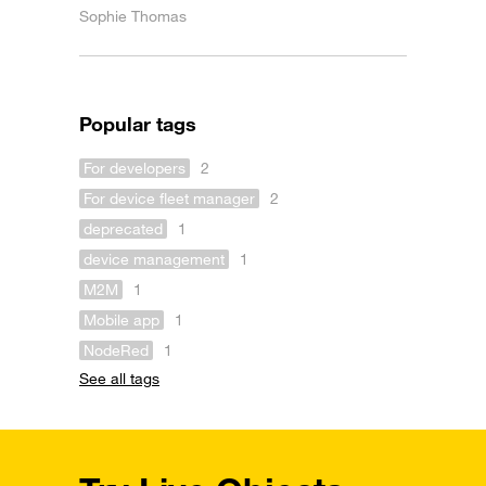
Sophie Thomas
Popular tags
For developers
2
For device fleet manager
2
deprecated
1
device management
1
M2M
1
Mobile app
1
NodeRed
1
See all tags